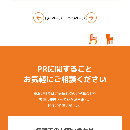
ブランディング・SDGs PR支援
カーラッピング
前のページ
次のページ
クリエイティブデザイン
サイン・看板
イベント企画
PRに関すること
Q&A
お気軽にご相談ください
SDGsへの取り組み
※お見積りはご依頼主様のご予算などを
会社概要
考慮し発行させていただきます。
ぜひご相談ください。
最新情報
著作権について