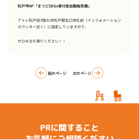
サイン・看板
松戸市HP「まつどSDGs寄付型自動販売機」
イベント企画
アトレ松戸店3階のJR松戸駅北口改札前（インフォメーション
カウンター近く）に設定していますので、
Q&A
ぜひお立ち寄りください！！
SDGsへの取り組み
会社概要
最新情報
前のページ
次のページ
著作権について
PRに関すること
お気軽にご相談ください