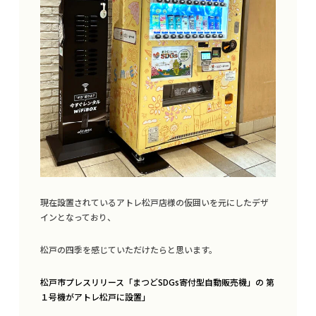
TOP
現在設置されているアトレ松戸店様の仮囲いを元にしたデザ
インとなっており、
ブランディング・SDGs PR支援
松戸の四季を感じていただけたらと思います。
カーラッピング
松戸市プレスリリース「まつどSDGs寄付型自動販売機」の 第
クリエイティブデザイン
１号機がアトレ松戸に設置」