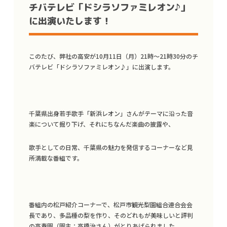
チバテレビ「ドシラソファミレオン♪」
に出演いたします！
このたび、弊社の高安が10月11日（月）21時〜21時30分のチ
バテレビ「ドシラソファミレオン♪」に出演します。
千葉県出身若手歌手「新浜レオン」さんがテーマに沿った音
楽について掘り下げ、それにちなんだ楽曲の披露や、
歌手としての日常、千葉県の魅力を発信するコーナーなど見
所満載な番組です。
番組内の松戸紹介コーナーで、松戸市観光梨園組合連合会会
長であり、多品種の梨を作り、そのどれもが美味しいと評判
の高春園（園主：高橋治さん）がとりあげられました。