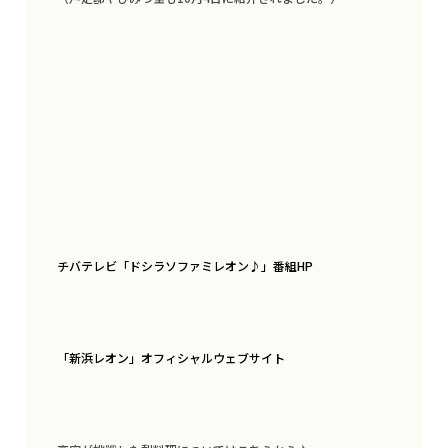
チバテレビ「ドシラソファミレオン♪」番組HP
TOP
ブランディング・SDGs PR支援
「新浜レオン」オフィシャルウェブサイト
カーラッピング
クリエイティブデザイン