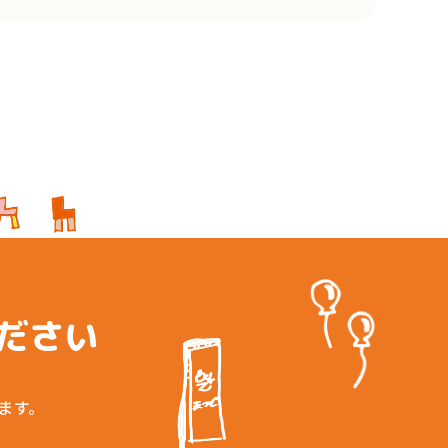
ラッピング
エイティブデザイン
ン・看板
ント企画
A
Gsへの取り組み
ださい
概要
情報
ます。