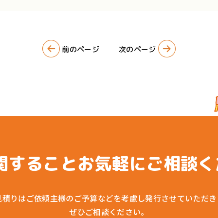
カー
クリ
前のページ
次のページ
サイ
イベ
Q&
SD
関すること
お気軽にご相談く
会社
最新
見積りはご依頼主様のご予算などを
考慮し発行させていただき
ぜひご相談ください。