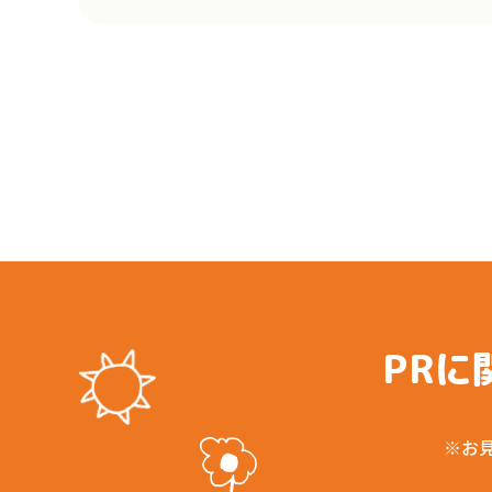
PRに
※お