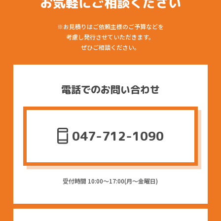
お気軽にご相談ください
サイン・看板
※お見積りはご依頼主様のご予算などを
イベント企画
考慮し発行させていただきます。
ぜひご相談ください。
Q&A
SDGsへの取り組み
電話でのお問い合わせ
会社概要
最新情報
047-712-1090
著作権について
受付時間 10:00〜17:00(月〜金曜日)