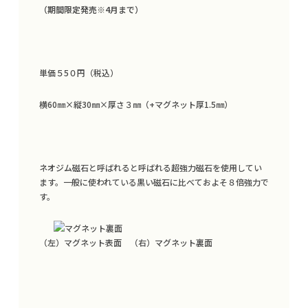
（期間限定発売※4月まで）
単価５5０円（税込）
横60㎜×縦30㎜×厚さ３㎜（+マグネット厚1.5㎜）
ネオジム磁石と呼ばれると呼ばれる超強力磁石を使用してい
ます。一般に使われている黒い磁石に比べておよそ８倍強力で
す。
TOP
（左）マグネット表面 （右）マグネット裏面
ブランディング・SDGs PR支援
カーラッピング