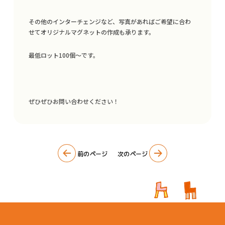
クリエイティブデザイン
その他のインターチェンジなど、写真があればご希望に合わ
サイン・看板
せてオリジナルマグネットの作成も承ります。
イベント企画
最低ロット100個〜です。
Q&A
SDGsへの取り組み
ぜひぜひお問い合わせください！
会社概要
最新情報
前のページ
次のページ
著作権について