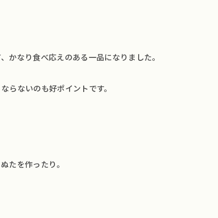
て、かなり食べ応えのある一品になりました。
くならないのも好ポイントです。
TOP
ブラ
カー
、ぬたを作ったり。
クリ
サイ