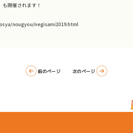
」
も開催されます！
gyosya/nougyou/negisami2019.html
前のページ
次のページ