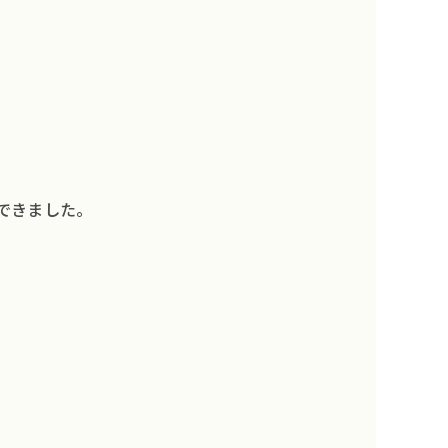
ント企画
A
Gsへの取り組み
概要
できました。
情報
権について