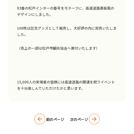
83番の松戸インターの番号をモチーフに、高速道路看板風の
デザインにしました。
100枚は記念グッズとして販売し、大好評の内に完売いたしま
した。
TOP
（売上の一部は松戸市観光協会へ寄付いたします）
ブランディング・SDGs PR支援
カーラッピング
15,000人の来場者の皆様には高速道路の開通を祝うイベント
クリエイティブデザイン
を十分楽しんでいただけたかと思います。
サイン・看板
イベント企画
前のページ
次のページ
Q&A