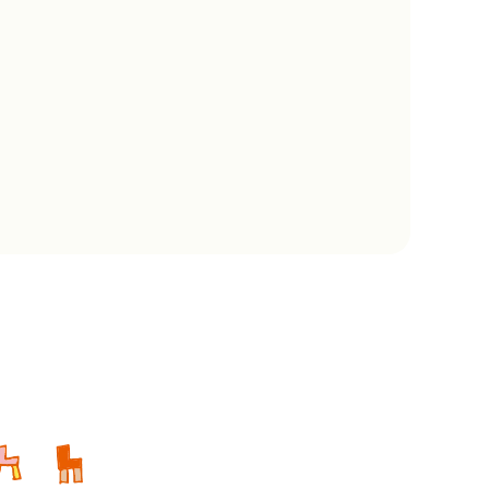
概要
情報
権について