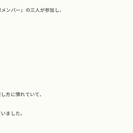
録メンバー」の三人が参加し、
、
接し方に慣れていて、
ていました。